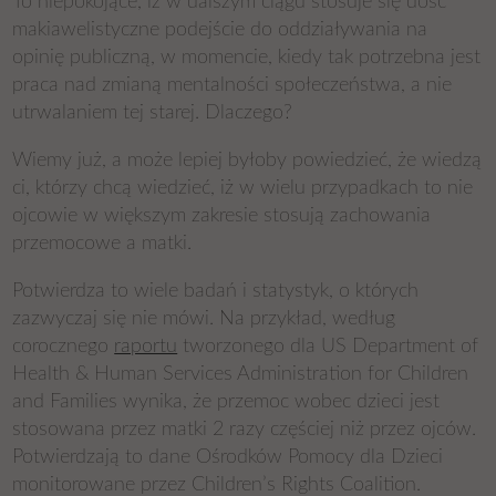
To niepokojące, iż w dalszym ciągu stosuje się dość
makiawelistyczne podejście do oddziaływania na
opinię publiczną, w momencie, kiedy tak potrzebna jest
praca nad zmianą mentalności społeczeństwa, a nie
utrwalaniem tej starej. Dlaczego?
Wiemy już, a może lepiej byłoby powiedzieć, że wiedzą
ci, którzy chcą wiedzieć, iż w wielu przypadkach to nie
ojcowie w większym zakresie stosują zachowania
przemocowe a matki.
Potwierdza to wiele badań i statystyk, o których
zazwyczaj się nie mówi. Na przykład, według
corocznego
raportu
tworzonego dla US Department of
Health & Human Services Administration for Children
and Families wynika, że przemoc wobec dzieci jest
stosowana przez matki 2 razy częściej niż przez ojców.
Potwierdzają to dane Ośrodków Pomocy dla Dzieci
monitorowane przez Children’s Rights Coalition.