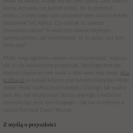
Matki są święte. Matkę ma się tylko jedną. Ona zawsze
kocha, krzywdy nie potrafi zrobić, bo to przecież
matka… i wiele tego typu przymiotników można byłoby
dopisywać bez końca. Czy jednak to zawsze
prawdziwy obraz? A może jest równie błędnym
uproszczeniem, jak stwierdzenie, że to ojciec jest tym,
który bije?
Matki mają ogromny wpływ na rzeczywistość, większy
niż im się wielokrotnie przypisuje.
Sant’Agostino
tak
napisał:
Dajcie mi inne matki a dam wam inny świat
.
Rita
el Khayat
w swojej książce pod tytułem
Kompleks Medei
mówi:
Matki rzeźbią twarz ludzkości
. Dlatego tak ważne
jest, aby nie idealizować obrazu jednego z rodziców,
demonizując przy tym drugiego – jak ma to miejsce w
spocie Fundacji Dzieci Niczyje.
Z myślą o przyszłości