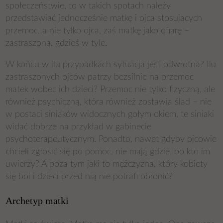
społeczeństwie, to w takich spotach należy
przedstawiać jednocześnie matkę i ojca stosujących
przemoc, a nie tylko ojca, zaś matkę jako ofiarę –
zastraszoną, gdzieś w tyle.
W końcu w ilu przypadkach sytuacja jest odwrotna? Ilu
zastraszonych ojców patrzy bezsilnie na przemoc
matek wobec ich dzieci? Przemoc nie tylko fizyczną, ale
również psychiczną, która również zostawia ślad – nie
w postaci siniaków widocznych gołym okiem, te siniaki
widać dobrze na przykład w gabinecie
psychoterapeutycznym. Ponadto, nawet gdyby ojcowie
chcieli zgłosić się po pomoc, nie mają gdzie, bo kto im
uwierzy?
A poza tym jaki to mężczyzna, który kobiety
się boi i dzieci przed nią nie potrafi obronić?
Archetyp matki