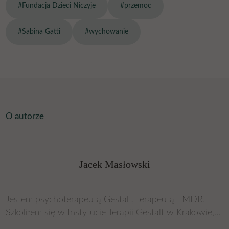
#Fundacja Dzieci Niczyje
#przemoc
#Sabina Gatti
#wychowanie
O autorze
Jacek Masłowski
Jestem psychoterapeutą Gestalt, terapeutą EMDR.
Szkoliłem się w Instytucie Terapii Gestalt w Krakowie,
której program spełnia kryteria MZiOZ kształcenia