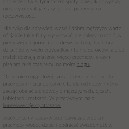
społeczeństwie, tymczasem spoty takie jak powyższy,
niestety utrwalają stary sposób patrzenia na
rzeczywistość.
Nie tylko dla sprawiedliwości i dobra mężczyzn warto
oficjalnie takie filmy krytykować, ale należy to robić, w
pierwszej kolejności i przede wszystkim, dla dobra
dzieci! Bo w wielu przypadkach to nie od ojców, ale od
matek doznają znacznie więcej przemocy, o czym
pisałam jakiś czas temu na moim
blogu.
Dzieci nie mogą dłużej czekać i cierpieć z powodu
przemocy i inercji dorosłych, to dla nich powinniśmy
zacząć obalać stereotypy o mężczyznach, ojcach,
kobietach i matkach. W przeciwnym razie
konsekwencje są straszne.
Jeżeli chcemy rzeczywiście rozwiązać problem
przemocy wobec dzieci i podnieść świadomość w