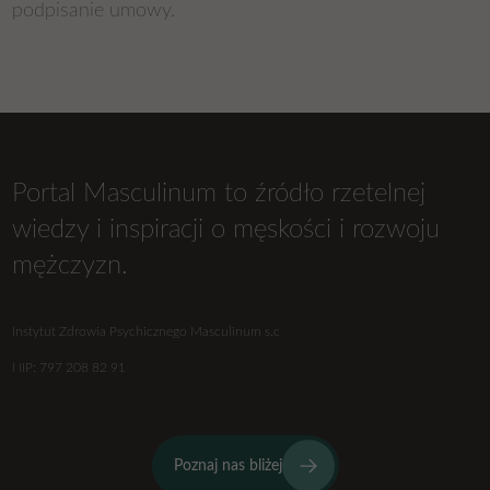
podpisanie umowy.
Portal Masculinum to źródło rzetelnej
wiedzy i inspiracji o męskości i rozwoju
mężczyzn.
Instytut Zdrowia Psychicznego Masculinum s.c
NIP: 797 208 82 91
Poznaj nas bliżej