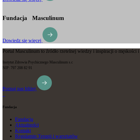
Fundacja Masculinum
Dowiedz się więcej
Portal Masculinum to źródło rzetelnej wiedzy i inspiracji o męskości
Instytut Zdrowia Psychicznego Masculinum s.c
NIP: 797 208 82 91
Poznaj nas bliżej
Fundacja
Fundacja
Aktualności
Kontakt
Regulamin Terapii i warsztatów