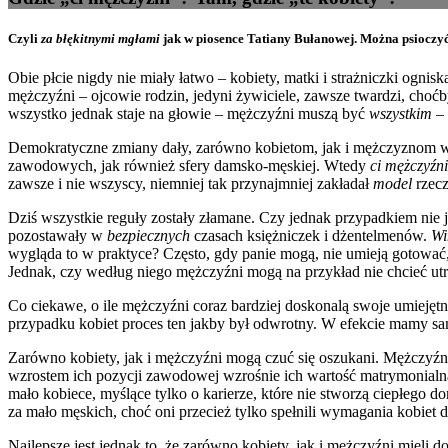
Czyli
za błękitnymi mgłami
jak w piosence Tatiany Bułanowej. Można psioczyć 
Obie płcie nigdy nie miały łatwo – kobiety, matki i strażniczki ogn
mężczyźni – ojcowie rodzin, jedyni żywiciele, zawsze twardzi, cho
wszystko jednak staje na głowie – mężczyźni muszą być
wszystkim
– 
Demokratyczne zmiany dały, zarówno kobietom, jak i mężczyznom woln
zawodowych, jak również sfery damsko-męskiej. Wtedy
ci mężczyźni
zawsze i nie wszyscy, niemniej tak przynajmniej zakładał
model
rzecz
Dziś wszystkie reguły zostały złamane. Czy jednak przypadkiem nie j
pozostawały w
bezpiecznych
czasach księżniczek i dżentelmenów.
W
wygląda to w praktyce? Często, gdy panie mogą, nie umieją gotować, n
Jednak, czy według niego mężczyźni mogą na przykład nie chcieć 
Co ciekawe, o ile mężczyźni coraz bardziej doskonalą swoje umiejętn
przypadku kobiet proces ten jakby był odwrotny. W efekcie mamy sam
Zarówno kobiety, jak i mężczyźni mogą czuć się oszukani. Mężczyźni,
wzrostem ich pozycji zawodowej wzrośnie ich wartość matrymonia
mało kobiece, myślące tylko o karierze, które nie stworzą ciepłego 
za mało męskich, choć oni przecież tylko spełnili wymagania kobi
Najlepsze jest jednak to, że zarówno kobiety, jak i mężczyźni mieli