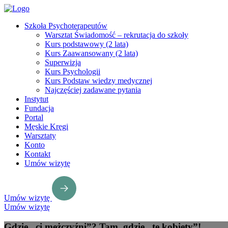
Szkoła Psychoterapeutów
Warsztat Świadomość – rekrutacja do szkoły
Kurs podstawowy (2 lata)
Kurs Zaawansowany (2 lata)
Superwizja
Kurs Psychologii
Kurs Podstaw wiedzy medycznej
Najczęściej zadawane pytania
Instytut
Fundacja
Portal
Męskie Kręgi
Warsztaty
Konto
Kontakt
Umów wizytę
Umów wizytę
Umów wizytę
Gdzie „ci mężczyźni”? Tam, gdzie „te kobiety”!