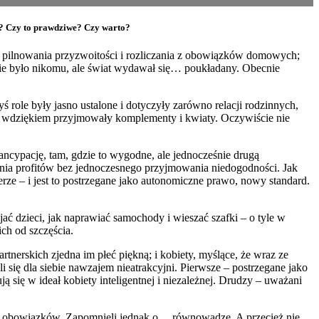
ie? Czy to prawdziwe? Czy warto?
ów, pilnowania przyzwoitości i rozliczania z obowiązków domowych;
nie było nikomu, ale świat wydawał się… poukładany. Obecnie
role były jasno ustalone i dotyczyły zarówno relacji rodzinnych,
z wdziękiem przyjmowały komplementy i kwiaty. Oczywiście nie
ancypację, tam, gdzie to wygodne, ale jednocześnie drugą
wania profitów bez jednoczesnego przyjmowania niedogodności. Jak
erze – i jest to postrzegane jako autonomiczne prawo, nowy standard.
ać dzieci, jak naprawiać samochody i wieszać szafki – o tyle w
ch od szczęścia.
erskich zjedna im płeć piękną; i kobiety, myślące, że wraz ze
li się dla siebie nawzajem nieatrakcyjni. Pierwsze – postrzegane jako
się w ideał kobiety inteligentnej i niezależnej. Drudzy – uważani
ności obowiązków. Zapomnieli jednak o… równowadze. A przecież nie