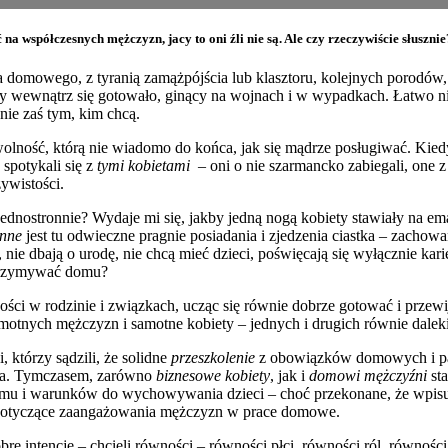
na współczesnych mężczyzn, jacy to oni źli nie są. Ale czy rzeczywiście słuszn
iska domowego, z tyranią zamążpójścia lub klasztoru, kolejnych porod
ćby wewnątrz się gotowało, ginący na wojnach i w wypadkach. Łatwo 
nie zaś tym, kim chcą.
ość, którą nie wiadomo do końca, jak się mądrze posługiwać. Kiedyś 
spotykali się z
tymi kobietami
– oni o nie szarmancko zabiegali, one 
ywistości.
ednostronnie? Wydaje mi się, jakby jedną nogą kobiety stawiały na em
inne
jest tu odwieczne pragnie posiadania i zjedzenia ciastka – zacho
ie dbają o urodę, nie chcą mieć dzieci, poświęcają się wyłącznie kari
utrzymywać domu?
ości w rodzinie i związkach, ucząc się równie dobrze gotować i przewij
otnych mężczyzn i samotne kobiety – jednych i drugich równie daleki
 którzy sądzili, że solidne
przeszkolenie
z obowiązków domowych i partn
lna. Tymczasem, zarówno
biznesowe kobiety
, jak i
domowi mężczyźni
sta
domu i warunków do wychowywania dzieci – choć przekonane, że wpisują 
et dotyczące zaangażowania mężczyzn w prace domowe.
 dobre intencje – chcieli równości – równości płci, równości ról, rów