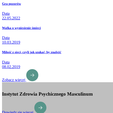
Gra pozorów
Data
22.05.2022
Walka o wyniesienie śmieci
Data
10.03.2019
Miłość z sieci, czyli jak szukać, by znaleźć
Data
08.02.2019
Zobacz więcej
Instytut Zdrowia Psychicznego Masculinum
Dowiedz się więcej