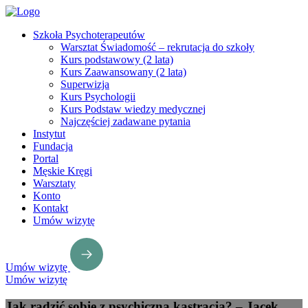
Szkoła Psychoterapeutów
Warsztat Świadomość – rekrutacja do szkoły
Kurs podstawowy (2 lata)
Kurs Zaawansowany (2 lata)
Superwizja
Kurs Psychologii
Kurs Podstaw wiedzy medycznej
Najczęściej zadawane pytania
Instytut
Fundacja
Portal
Męskie Kręgi
Warsztaty
Konto
Kontakt
Umów wizytę
Umów wizytę
Umów wizytę
Jak radzić sobie z psychiczną kastracją? – Jacek