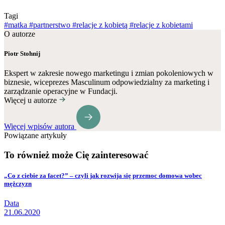
Tagi
#matka
#partnerstwo
#relacje z kobietą
#relacje z kobietami
O autorze
Piotr Stohnij
Ekspert w zakresie nowego marketingu i zmian pokoleniowych w
biznesie, wiceprezes Masculinum odpowiedzialny za marketing i
zarządzanie operacyjne w Fundacji.
Więcej u autorze
Więcej wpisów autora
Powiązane artykuły
To również może Cię zainteresować
„Co z ciebie za facet?” – czyli jak rozwija się przemoc domowa wobec
mężczyzn
Data
21.06.2020