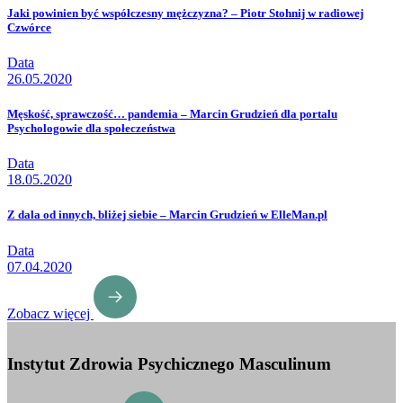
Jaki powinien być współczesny mężczyzna? – Piotr Stohnij w radiowej
Czwórce
Data
26.05.2020
Męskość, sprawczość… pandemia – Marcin Grudzień dla portalu
Psychologowie dla społeczeństwa
Data
18.05.2020
Z dala od innych, bliżej siebie – Marcin Grudzień w ElleMan.pl
Data
07.04.2020
Zobacz więcej
Instytut Zdrowia Psychicznego Masculinum