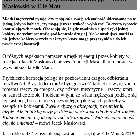
Masłowski w Elle Man
Młodzi mężczyźni pytają, czy mają całą swoją seksualność skierowaną na tę
jedną, jedyną kobietę, czy mogą jeszcze szukać i wybierać. To często synowie
kontrolujących matek. Obawiają się, że gdy uwolnią się spod ręki jednej
kobiety, natychmiast trafią pod kontrolę drugiej. Ale kontrolujące matki to
nie jedyne kobiety w życiu mężczyzn, które mogą przyczynić się do ich
psychicznej kastracji.
O różnych aspektach tłamszenia męskiej energii przez kobiety w
relacjach Jacek Masłowski, prezes Fundacji Masculinum mówił w
wywiadzie dla Elle Man.
Psychiczna kastracja polega na pozbawianiu czegoś, odbieraniu
możliwości. Przykładem może być gotowość kobiet do wyręczania,
robienia rzeczy za chłopca, czy później mężczyznę – rzeczy, które
on sam chce zrobić. Problem w tym, że wielu mężczyzn poddaje się
tej kastracji, bo sami nie są pewni tego, jakie są ich potrzeby w
związku z kobietami.
Zwykle słyszę o akceptacji, zrozumieniu,
cieple. Ale to trochę pozycja dziecka w stosunku do dorosłej kobiety.
Kobieta nie ma cię akceptować, ale uznawać. Widzieć odmienność i
cię nie zmieniać –
mówi Jacek Masłowski
.
Jak sobie radzić z psychiczną kastracją
–
czytaj
w
Elle Man 3/2018.