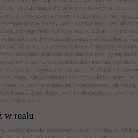
, natomiast jest hormonem który wydziela się u mężczyzn
ukcji testosteronu, który żeby podołać wyzwaniu podnosi 
od emocji. Im wyższe są poziomy testosteronu, tym niższ
ebezpieczeństwie kiedy poziom testosteronu jest olbrzymi
et sytuacji zagrożenia życia czy wojny. Jednak przy poczu
t najbardziej potulny mężczyzna może stać się zabójcą. Rz
zy później wraca, co możemy zobaczyć po często występuj
 hormonem który daje nam świadomość tego, że jest tam kt
szyscy inni chcą’, ‘to co jest dobre dla mnie musi być dob
 ról seksu jest regulacja testosteronu. Kochając się z pr
na seksu stymuluje wydzielanie oksytocyny która następnie
li z bitwy, byli cali napompowani testosteronem i adrenali
 ucywilizować. Żeby aktywować ich okstocynę i przywrócić 
rwiastek w sobie.
ż w realu
ną. Istnieje zjawisko nazywane efektem Coolidge’a. Wiele