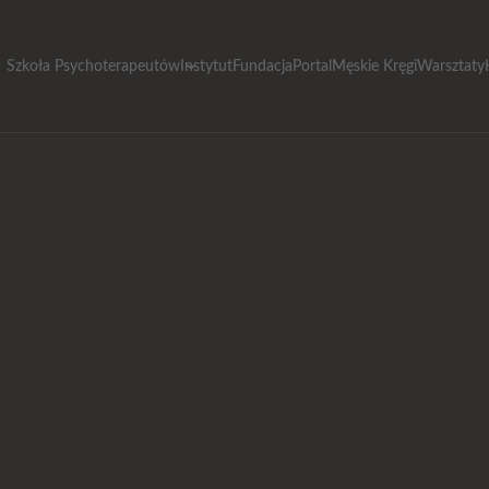
Szkoła Psychoterapeutów
Instytut
Fundacja
Portal
Męskie Kręgi
Warsztaty