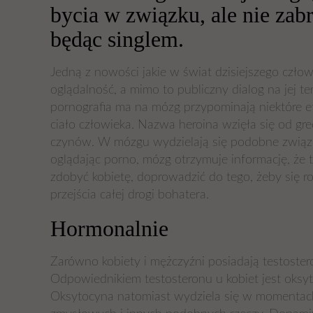
bycia w związku, ale nie za
będąc singlem.
Jedną z nowości jakie w świat dzisiejszego czło
oglądalność, a mimo to publiczny dialog na jej te
pornografia ma na mózg przypominają niektóre e
ciało człowieka. Nazwa heroina wzięła się od gr
czynów. W mózgu wydzielają się podobne związk
oglądając porno, mózg otrzymuje informację, że 
zdobyć kobietę, doprowadzić do tego, żeby się 
przejścia całej drogi bohatera.
Hormonalnie
Zarówno kobiety i mężczyźni posiadają testoste
Odpowiednikiem testosteronu u kobiet jest oksyt
Oksytocyna natomiast wydziela się w momentach 