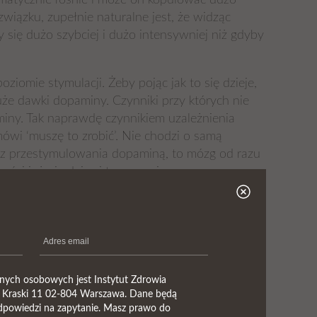
omatycznie rośnie i może on kopulować dużo
wiązku, zupełnie naturalne jest, że widząc
 się dużo szybciej i dużo intensywniej niż gdyby
omie stymulacji. Żeby pojąc jak to się dzieje,
uże dawki dopaminy. Czynniki przy których nie
iny. Tak naprawdę czynnikiem uzależnienia
 mówi ‘muszę to zrobić’. Nie chodzi o samą
sz przestymulowania dopaminą, to mózg od razu
ści już nie daje ci tego przyjemnego
zecią receptorów dopaminy, niezbędnych do
a się olbrzymia ilość dopaminy która zmniejsza
mencie gdy stajemy się od niej zależni i własne
ych osobowych jest Instytut Zdrowia
l. Kraski 11 02-804 Warszawa. Dane będą
odpowiedzi na zapytanie. Masz prawo do
i otrzymujemy jedynie wizualny komponent, co