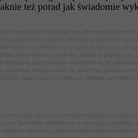
braknie też porad jak świadomie wy
wieka wprowadziła technologia jest olbrzymia popularność 
mat praktycznie nie istnieje. Jakie więc działanie ma porn
fekty kokainy czy heroiny. Co oczywiście nie znaczy, że 
eckiego słowa Heros czyli bohater, ponieważ pozwala ona p
i chemiczne, które normanie wydzieliłby się po pokonani
te oto kobiety których nawet nie znasz chcą uprawiać z tob
rozebrała, mózg uznaje za wykonaną. Dlatego pornografia 
ron który bywa nazywany hormonem męskości. U mężczyzn j
ocyna. Testosteron wydziela się w sytuacjach zagrożenia,
bliskości, intymności, podczas przyjemnych interakcji to