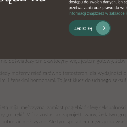
dostępu do swoich danych, ich sp
 ogląda się samej pornografii, tym bardziej przeprogramow
przetwarzania oraz prawo do wni
 ręką.
informacji znajdziesz w zakładc
żywaniu pornografii. Wystarczy dotyk, a oksytocyna wydzie
rem którego kochasz, po pierwsze wydziela się ogromna ilo
artnera, czujesz się nim komfortowo, nie ma między wami ż
a które pokazały, że mężczyzna rzadko wraca do tej samej 
godzie na jedną noc. Już po pierwszym stosunku z kobiętą
kochaliście się. Kiedy mężczyzna ma orgazm to wydziela się 
e nie doświadczyłem oksytocyny więc jestem gotowy, żeby i
y, kiedy możemy mieć zarówno testosteron, dla wydajności o
mi i żeńskimi hormonami. To jest klucz do udanego seksu!
obietą mija, mężczyzna, zamiast pogłębiać sferę seksualno
 „od ręki”. Mózg został tak zaprojektowany, że łatwo go 
że pobudzić mężczyznę. Ale tym sposobem mężczyzna właśni