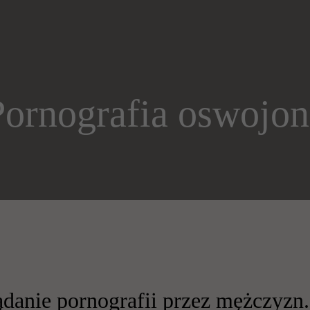
Pornografia oswojon
lądanie pornografii przez mężczyzn