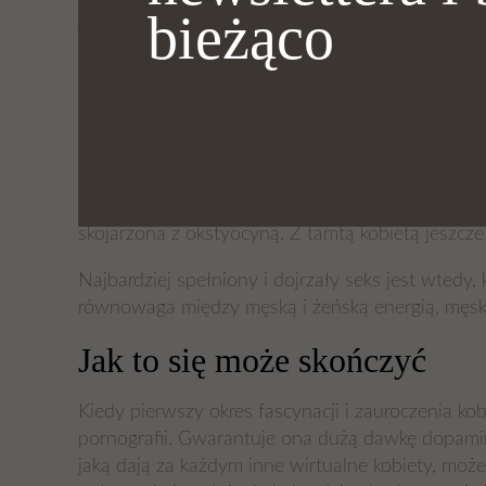
bieżąco
jest tylko ułamkiem prawdziwego seksu. Im więcej
patrzeniem na obraz i stymulowaniem się własną
Kolejną kwestią jest odłączenie od uczuć przy u
będąc z kimś w związku przez wiele lat, z partne
drugie, przez to, że znasz już dobrze swojego p
wydzielanie testosteronu. Zrobiono kiedyś badani
pytanie, czemu mężczyzna nie wraca po one przy
niezdefiniowana. Połączyłeś się z nią, znasz ją, 
skojarzona z okstyocyną. Z tamtą kobietą jeszcz
Najbardziej spełniony i dojrzały seks jest wted
równowaga między męską i żeńską energią, męski
Jak to się może skończyć
Kiedy pierwszy okres fascynacji i zauroczenia k
pornografii. Gwarantuje ona dużą dawkę dopaminy
jaką dają za każdym inne wirtualne kobiety, mo