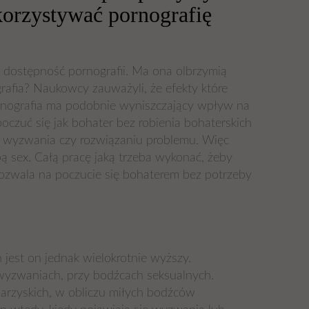
korzystywać pornografię
i dostępność pornografii. Ma ona olbrzymią
ografia? Naukowcy zauważyli, że efekty które
pornografia ma podobnie wyniszczający wpływ na
oczuć się jak bohater bez robienia bohaterskich
u wyzwania czy rozwiązaniu problemu. Więc
ą sex. Całą pracę jaką trzeba wykonać, żeby
pozwala na poczucie się bohaterem bez potrzeby
est on jednak wielokrotnie wyższy.
 wyzwaniach, przy bodźcach seksualnych.
warzyskich, w obliczu miłych bodźców