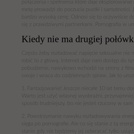
połączenia i spełnienia które daje eksplorowanie 
metę prowadzi do poczucia pustki i samotności. J
bardzo wysoką cenę. Odnosi się to oczywiście do
się z prawdziwymi partnerkami. Pornografia w 
Kiedy nie ma drugiej połówk
Często żeby rozładować napięcie seksualne nie m
robić to z głową. Internet daje nam dostęp do ty
pobudzenie, nawykowo wchodzi na strony z film
swoje i wraca do codziennych spraw. Jak to uro
1. Fantazjowanie! Jeszcze niecałe 10 lat temu d
Warto jest użyć własnej wyobraźni, przynajmniej 
sposób trudniejszy, bo nie jesteś rzucony w sam 
2. Powstrzymanie nawyku rozładowywania energii
sięga po pornografie. Ale co się stanie z tą ene
stanie gdy nie będziemy jej odwracać tylko usiąd