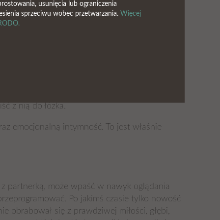
rostowania, usunięcia lub ograniczenia
ywuje się umysł żeby kojarzył erekcje z
esienia sprzeciwu wobec przetwarzania.
Więcej
e RODO.
la się i umożliwia odczuwanie emocji. Jednak
ść oksytocyny która zmniejsza testosteron. Po
adnej niepewności – to również obniża
prostytutki. Również wiele kobiet zadaje sobie
, przestaje ona być zupełnie niepewna,
w nim oksytocyna. Więc teraz, ta kobieta jest
ść z nią do łóżka.
raz emocjonalną intymność. To jest właśnie
ści z partnerką, może wpaść w nawyk oglądania
przeprogramować. Po jakimś czasie tylko nowość
e obrabował się z prawdziwej miłości, głębi,