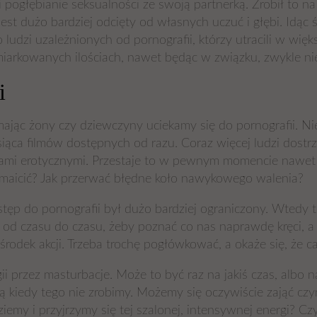
i pogłębianie seksualności ze swoją partnerką. Zrobił to na
est dużo bardziej odcięty od własnych uczuć i głębi. Idąc 
 ludzi uzależnionych od pornografii, którzy utracili w wi
umiarkowanych ilościach, nawet będąc w związku, zwykle 
i
ając żony czy dziewczyny uciekamy się do pornografii. Nie
siąca filmów dostępnych od razu. Coraz więcej ludzi dostr
ami erotycznymi. Przestaje to w pewnym momencie nawet 
zmaicić? Jak przerwać błędne koło nawykowego walenia?
ostęp do pornografii był dużo bardziej ograniczony. Wtedy
od czasu do czasu, żeby poznać co nas naprawdę kręci, a pr
środek akcji. Trzeba trochę pogłówkować, a okaże się, że 
 przez masturbacje. Może to być raz na jakiś czas, albo
rgią kiedy tego nie zrobimy. Możemy się oczywiście zająć c
ziemy i przyjrzymy się tej szalonej, intensywnej energi? 