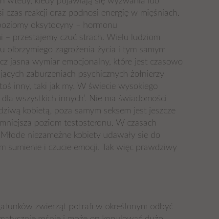
 wtedy, kiedy pojawiają się wyzwania lub
czas reakcji oraz podnosi energię w mięśniach.
e poziomy oksytocyny – hormonu
 – przestajemy czuć strach. Wielu ludziom
ciu olbrzymiego zagrożenia życia i tym samym
ecz jasna wymiar emocjonalny, które jest czasowo
ących zaburzeniach psychicznych żołnierzy
oś inny, taki jak my. W świecie wysokiego
re dla wszystkich innych’. Nie ma świadomości
awdziwą kobietą, poza samym seksem jest jeszcze
 zmniejsza poziom testosteronu. W czasach
ną. Młode niezamężne kobiety udawały się do
im sumienie i czucie emocji. Tak więc prawdziwy
 gatunków zwierząt potrafi w określonym odbyć