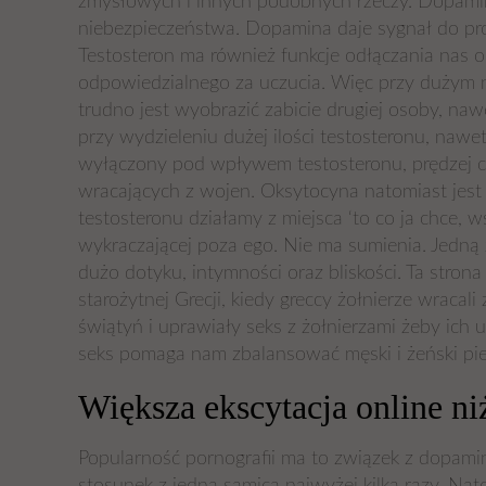
zmysłowych i innych podobnych rzeczy. Dopamina
niebezpieczeństwa. Dopamina daje sygnał do prod
Testosteron ma również funkcje odłączania nas 
odpowiedzialnego za uczucia. Więc przy dużym ni
trudno jest wyobrazić zabicie drugiej osoby, naw
przy wydzieleniu dużej ilości testosteronu, nawe
wyłączony pod wpływem testosteronu, prędzej c
wracających z wojen. Oksytocyna natomiast jest
testosteronu działamy z miejsca ‘to co ja chce, w
wykraczającej poza ego. Nie ma sumienia. Jedną z
dużo dotyku, intymności oraz bliskości. Ta stro
starożytnej Grecji, kiedy greccy żołnierze wraca
świątyń i uprawiały seks z żołnierzami żeby ich
seks pomaga nam zbalansować męski i żeński pie
Większa ekscytacja online ni
Popularność pornografii ma to związek z dopami