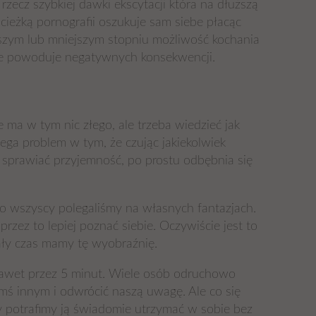
 rzecz szybkiej dawki ekscytacji która na dłuższą
ścieżką pornografii oszukuje sam siebe płacąc
ększym lub mniejszym stopniu możliwość kochania
nie powoduje negatywnych konsekwencji.
 ma w tym nic złego, ale trzeba wiedzieć jak
zega problem w tym, że czując jakiekolwiek
sprawiać przyjemność, po prostu odbębnia się
 to wszyscy polegaliśmy na własnych fantazjach.
zez to lepiej poznać siebie. Oczywiście jest to
cały czas mamy tę wyobraźnię.
 nawet przez 5 minut. Wiele osób odruchowo
zymś innym i odwrócić naszą uwagę. Ale co się
Czy potrafimy ją świadomie utrzymać w sobie bez