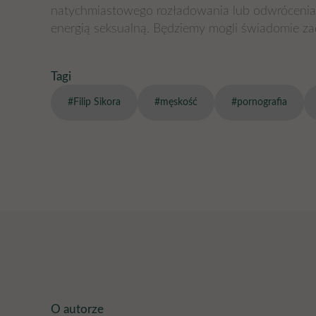
natychmiastowego rozładowania lub odwrócenia uw
energią seksualną. Będziemy mogli świadomie za
Tagi
#Filip Sikora
#męskość
#pornografia
O autorze