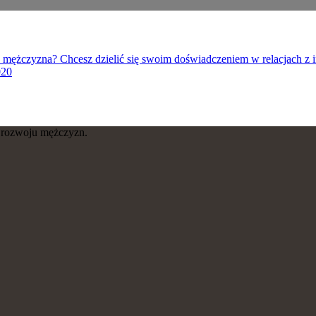
sny mężczyzna? Chcesz dzielić się swoim doświadczeniem w relacjach 
020
 i rozwoju mężczyzn.