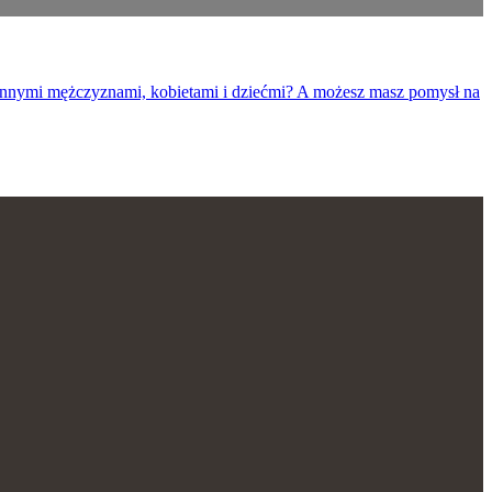
z innymi mężczyznami, kobietami i dziećmi? A możesz masz pomysł na