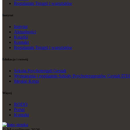
Regulamin Terapii i warsztatów
Instytut
Instytut
Aktualności
Książki
Kontakt
Regulamin Terapii i warsztatów
Edukacja i rozwój
Szkoła Psychoterapii Gestalt
Wymagania i regulamin Szkoły Psychoterapeutów Gestalt ITE
Męskie Kręgi
Więcej
RODO
Portal
Kontakt
© Masculinum 2026