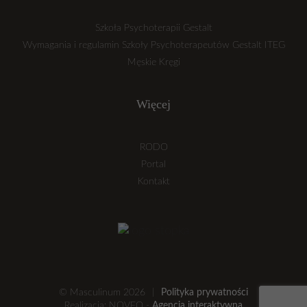
Szkoła Psychoterapii Gestalt
Wymagania i regulamin Szkoły Psychoterapeutów Gestalt ITEG
Męskie Kręgi
Więcej
RODO
Portal
Kontakt
© Masculinum 2026
|
Polityka prywatności
Realizacja: NOVEO -
Agencja interaktywna