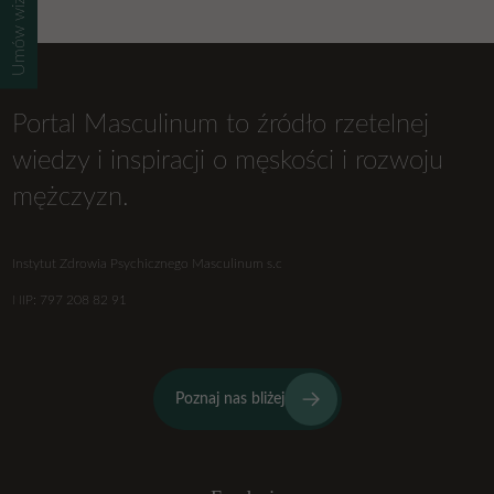
Umów wizytę
Portal Masculinum to źródło rzetelnej
wiedzy i inspiracji o męskości i rozwoju
mężczyzn.
Instytut Zdrowia Psychicznego Masculinum s.c
NIP: 797 208 82 91
Poznaj nas bliżej