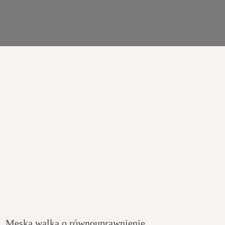
Męska walka o równouprawnienie