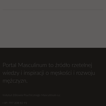
Portal Masculinum to źródło rzetelnej
wiedzy i inspiracji o męskości i rozwoju
mężczyzn.
Instytut Zdrowia Psychicznego Masculinum s.c
NIP: 797 208 82 91