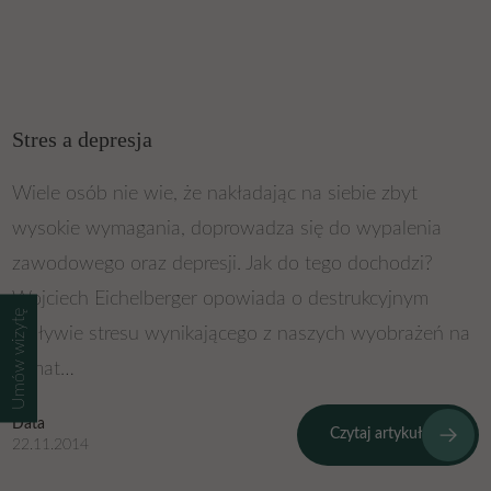
Stres a depresja
Wiele osób nie wie, że nakładając na siebie zbyt
wysokie wymagania, doprowadza się do wypalenia
zawodowego oraz depresji. Jak do tego dochodzi?
Wojciech Eichelberger opowiada o destrukcyjnym
Umów wizytę
wpływie stresu wynikającego z naszych wyobrażeń na
temat…
Data
Czytaj artykuł
22.11.2014