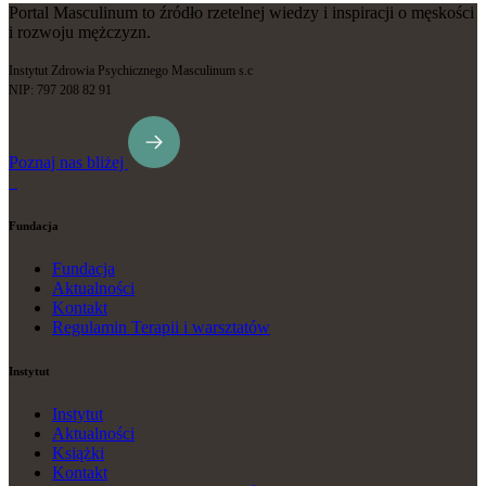
Portal Masculinum to źródło rzetelnej wiedzy i inspiracji o męskości
i rozwoju mężczyzn.
Instytut Zdrowia Psychicznego Masculinum s.c
NIP: 797 208 82 91
Poznaj nas bliżej
Fundacja
Fundacja
Aktualności
Kontakt
Regulamin Terapii i warsztatów
Instytut
Instytut
Aktualności
Książki
Kontakt