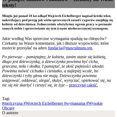
teksty!
Minęło już ponad 10 lat odkąd Wojciech Eichelberger napisał krótki tekst,
nakreślający pod presją jak wielu sprzecznych zasad i rygorów znajdują się
kobiety od dzieciństwa. Jednocześnie włożyłyśmy ogrom pracy w poznanie
samych siebie i sprzeciwianie się tym (często niedorzecznym) wymogom.
Jakie według Was sprzeczne wymagania spadają na chłopców?
Czekamy na Wasze komentarze, jak i dłuższe wypowiedzi, które
możecie przesyłać na adres
fundacja@masculinum.org
.
Po pierwsze – pamiętajmy, że kobieta, zanim stanie się kobietą,
długo jest dziewczynką, a dziewczynka powinna być cicha,
grzeczna, miła i słodka. I pamiętać, że złość piękności szkodzi.
Powinna mówić cichutko i cieniutko, a najlepiej wcale, bo
dziewczynki i ryby głosu nie mają. Dziewczynka powinna
ustępować, oddawać, ulegać, służyć, wyręczać, opiekować się, na
nic się nie skarżyć i cieszyć się, że żyje
–
przeczytaj całość.
Tagi
#mężczyzna
#Wojciech Eichelberger
#wymagania
#Wysokie
Obcasy
O autorze