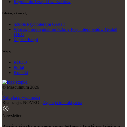
Regulamin Terapii i warsztatów
Edukacja i rozwój
Szkoła Psychoterapii Gestalt
Wymagania i regulamin Szkoły Psychoterapeutów Gestalt
ITEG
Męskie Kręgi
Więcej
RODO
Portal
Kontakt
© Masculinum 2026
|
Polityka prywatności
Realizacja: NOVEO -
Agencja interaktywna
Newsletter
Zapisz się do naszego newslettera i bądź na bieżąco