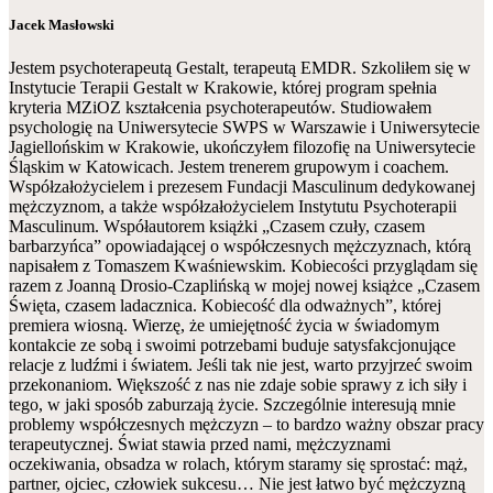
Jacek Masłowski
Jestem psychoterapeutą Gestalt, terapeutą EMDR. Szkoliłem się w
Instytucie Terapii Gestalt w Krakowie, której program spełnia
kryteria MZiOZ kształcenia psychoterapeutów. Studiowałem
psychologię na Uniwersytecie SWPS w Warszawie i Uniwersytecie
Jagiellońskim w Krakowie, ukończyłem filozofię na Uniwersytecie
Śląskim w Katowicach. Jestem trenerem grupowym i coachem.
Współzałożycielem i prezesem Fundacji Masculinum dedykowanej
mężczyznom, a także współzałożycielem Instytutu Psychoterapii
Masculinum. Współautorem książki „Czasem czuły, czasem
barbarzyńca” opowiadającej o współczesnych mężczyznach, którą
napisałem z Tomaszem Kwaśniewskim. Kobiecości przyglądam się
razem z Joanną Drosio-Czaplińską w mojej nowej książce „Czasem
Święta, czasem ladacznica. Kobiecość dla odważnych”, której
premiera wiosną. Wierzę, że umiejętność życia w świadomym
kontakcie ze sobą i swoimi potrzebami buduje satysfakcjonujące
relacje z ludźmi i światem. Jeśli tak nie jest, warto przyjrzeć swoim
przekonaniom. Większość z nas nie zdaje sobie sprawy z ich siły i
tego, w jaki sposób zaburzają życie. Szczególnie interesują mnie
problemy współczesnych mężczyzn – to bardzo ważny obszar pracy
terapeutycznej. Świat stawia przed nami, mężczyznami
oczekiwania, obsadza w rolach, którym staramy się sprostać: mąż,
partner, ojciec, człowiek sukcesu… Nie jest łatwo być mężczyzną