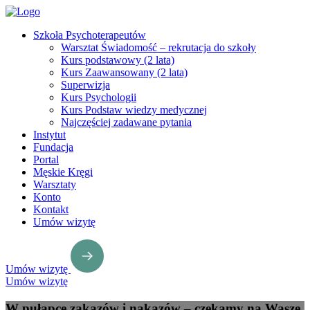
Szkoła Psychoterapeutów
Warsztat Świadomość – rekrutacja do szkoły
Kurs podstawowy (2 lata)
Kurs Zaawansowany (2 lata)
Superwizja
Kurs Psychologii
Kurs Podstaw wiedzy medycznej
Najczęściej zadawane pytania
Instytut
Fundacja
Portal
Męskie Kręgi
Warsztaty
Konto
Kontakt
Umów wizytę
Umów wizytę
Umów wizytę
W pułapce zakazów i nakazów – czekamy na Wasze