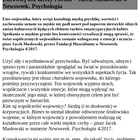
Newsweek. Psychologia
Etos wojownika, który wciąż kształtują męską psychikę, wartości i
zachowania uznane za męskie nie padł nawet pod naporem niezwykle silnych
zmian kulturowych będących efektem ruchów emancypacyjnych kobiet.
Spotkania w męskim gronie bez konieczności rywalizacji mogą sprawić, że
świat współczesnych wojowników zostanie wzbogacony o emocje i uczucia –
pisze Jacek Masłowski, prezes Fundacji Masculinum w Newsweek.
Psychologia 4/2017.
Użyć siły i wyeliminować przeciwnika. Być odważnym, silnym i
sprawczym i paranoidalnie spoglądać na świat w poszukiwaniu
wrogów, rywali i konkurentów we wszystkich aspektach życia. Tak
przedstawiany jest obraz
charakteru wojownika
, do którego
jesteśmy przyzwyczajeni. Ten wojownik wypiera strach,
współczucie i wszystkie emocje, które mogą wpłynąć na
skuteczność jego misji, w której obsesyjnym celem jest być
pierwszym w hierarchii.
Kim są współcześni wojownicy? Siedzą (i to dosłownie) w
korporacjach. Biznes
to niemal idealnie odtworzone środowisko
wojenne, w którym wojownicy z powodzeniem realizują się
kształtowane przez całe wieki męskie cechy – pisze Jacek
Masłowski w numerze
Newsweek. Psychologia
4/2017.
Konsekwencją tej wojny jest m.in. stres, zła jakość życia, problemy