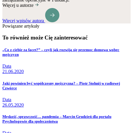
Więcej u autorze
Więcej wpisów autora
Powiązane artykuły
To również może Cię zainteresować
„Co z ciebie za facet?” – czyli jak rozwija się przemoc domowa wobec
mężczyzn
Data
21.06.2020
Jaki powinien być współczesny mężczyzna? – Piotr Stohnij w radiowej
Czwórce
Data
26.05.2020
Męskość, sprawczość… pandemia – Marcin Grudzień dla portalu
Psychologowie dla społeczeństwa
Data