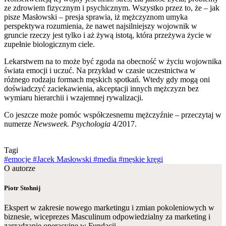
ze zdrowiem fizycznym i psychicznym. Wszystko przez to, że – jak
pisze Masłowski – presja sprawia, iż mężczyznom umyka
perspektywa rozumienia, że nawet najsilniejszy wojownik w
gruncie rzeczy jest tylko i aż żywą istotą, która przeżywa życie w
zupełnie biologicznym ciele.
Lekarstwem na to może być zgoda na obecność w życiu wojownika
świata emocji i uczuć. Na przykład w czasie uczestnictwa w
różnego rodzaju formach męskich spotkań. Wtedy gdy mogą oni
doświadczyć zaciekawienia, akceptacji innych mężczyzn bez
wymiaru hierarchii i wzajemnej rywalizacji.
Co jeszcze może pomóc współczesnemu mężczyźnie – przeczytaj w
numerze
Newsweek. Psychologia
4/2017.
Tagi
#emocje
#Jacek Masłowski
#media
#męskie kręgi
O autorze
Piotr Stohnij
Ekspert w zakresie nowego marketingu i zmian pokoleniowych w
biznesie, wiceprezes Masculinum odpowiedzialny za marketing i
zarządzanie operacyjne w Fundacji.