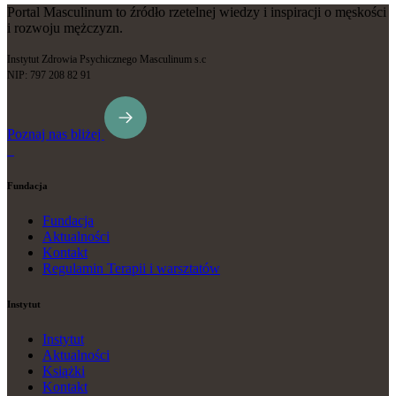
Portal Masculinum to źródło rzetelnej wiedzy i inspiracji o męskości
i rozwoju mężczyzn.
Instytut Zdrowia Psychicznego Masculinum s.c
NIP: 797 208 82 91
Poznaj nas bliżej
Fundacja
Fundacja
Aktualności
Kontakt
Regulamin Terapii i warsztatów
Instytut
Instytut
Aktualności
Książki
Kontakt