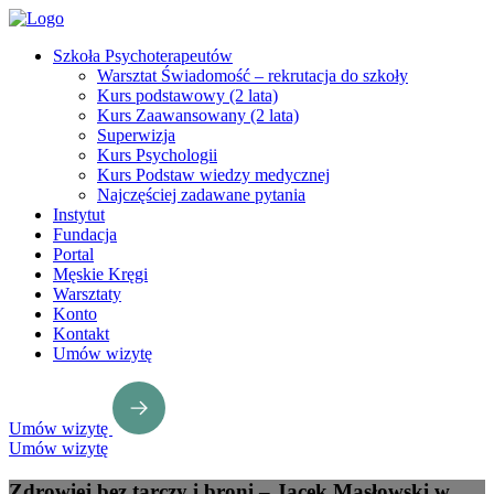
Szkoła Psychoterapeutów
Warsztat Świadomość – rekrutacja do szkoły
Kurs podstawowy (2 lata)
Kurs Zaawansowany (2 lata)
Superwizja
Kurs Psychologii
Kurs Podstaw wiedzy medycznej
Najczęściej zadawane pytania
Instytut
Fundacja
Portal
Męskie Kręgi
Warsztaty
Konto
Kontakt
Umów wizytę
Umów wizytę
Umów wizytę
Zdrowiej bez tarczy i broni – Jacek Masłowski w