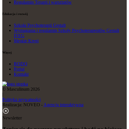
Regulamin Terapii i warsztatów
Edukacja i rozwój
Szkoła Psychoterapii Gestalt
Wymagania i regulamin Szkoły Psychoterapeutów Gestalt
ITEG
Męskie Kręgi
Więcej
RODO
Portal
Kontakt
© Masculinum 2026
|
Polityka prywatności
Realizacja: NOVEO -
Agencja interaktywna
Newsletter