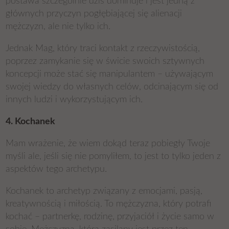
postawa szczególnie dziś dominuje i jest jedną z
głównych przyczyn pogłębiającej się alienacji
mężczyzn, ale nie tylko ich.
Jednak Mag, który traci kontakt z rzeczywistością,
poprzez zamykanie się w świcie swoich sztywnych
koncepcji może stać się manipulantem – używającym
swojej wiedzy do własnych celów, odcinającym się od
innych ludzi i wykorzystującym ich.
4. Kochanek
Mam wrażenie, że wiem dokąd teraz pobiegły Twoje
myśli ale, jeśli się nie pomyliłem, to jest to tylko jeden z
aspektów tego archetypu.
Kochanek to archetyp związany z emocjami, pasją,
kreatywnością i miłością. To mężczyzna, który potrafi
kochać – partnerkę, rodzinę, przyjaciół i życie samo w