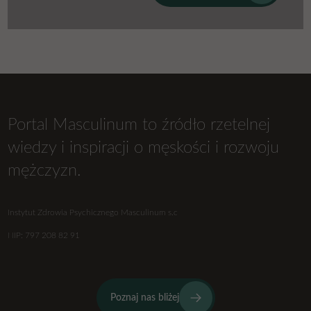
Portal Masculinum to źródło rzetelnej
wiedzy i inspiracji o męskości i rozwoju
mężczyzn.
Instytut Zdrowia Psychicznego Masculinum s.c
NIP: 797 208 82 91
Poznaj nas bliżej