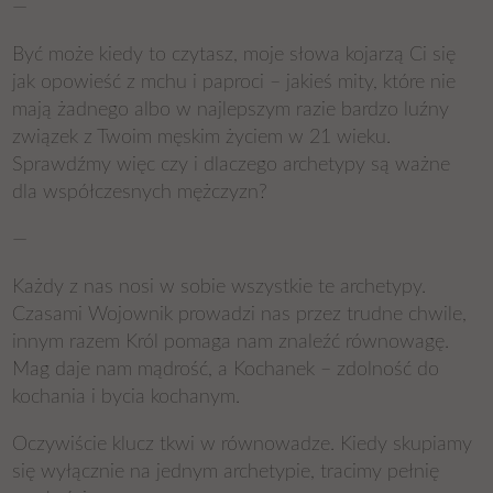
—
Być może kiedy to czytasz, moje słowa kojarzą Ci się
jak opowieść z mchu i paproci – jakieś mity, które nie
mają żadnego albo w najlepszym razie bardzo luźny
związek z Twoim męskim życiem w 21 wieku.
Sprawdźmy więc czy i dlaczego archetypy są ważne
dla współczesnych mężczyzn?
—
Każdy z nas nosi w sobie wszystkie te archetypy.
Czasami Wojownik prowadzi nas przez trudne chwile,
innym razem Król pomaga nam znaleźć równowagę.
Mag daje nam mądrość, a Kochanek – zdolność do
kochania i bycia kochanym.
Oczywiście klucz tkwi w równowadze. Kiedy skupiamy
się wyłącznie na jednym archetypie, tracimy pełnię