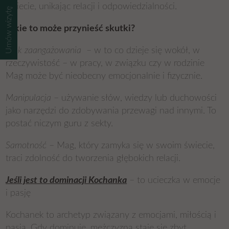
świecie, unikając relacji i odpowiedzialności.
Umów wizytę
Jakie to może przynieść skutki?
Brak zaangażowania
– w to co dzieje się wokół, w
rzeczywistość – w pracy, w związku czy w rodzinie
Mag może być nieobecny emocjonalnie i fizycznie.
Manipulacja
– używanie słów, wiedzy lub duchowości
jako narzędzi do zdobywania przewagi nad innymi. To
postać niczym guru z sekty.
Samotność
– Mag, który zamyka się w swoim świecie,
traci zdolność do tworzenia głębokich relacji.
Jeśli jest to dominacji Kochanka
– to ucieczka w emocje
i pasję
Kochanek to archetyp związany z emocjami, miłością i
pasją. Gdy dominuje, mężczyzna staje się zbyt