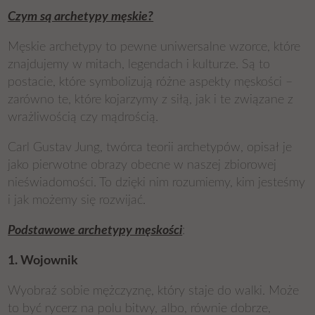
Czym są archetypy męskie?
Męskie archetypy to pewne uniwersalne wzorce, które
znajdujemy w mitach, legendach i kulturze. Są to
postacie, które symbolizują różne aspekty męskości –
zarówno te, które kojarzymy z siłą, jak i te związane z
wrażliwością czy mądrością.
Carl Gustav Jung, twórca teorii archetypów, opisał je
jako pierwotne obrazy obecne w naszej zbiorowej
nieświadomości. To dzięki nim rozumiemy, kim jesteśmy
i jak możemy się rozwijać.
Podstawowe archetypy męskości
:
1. Wojownik
Wyobraź sobie mężczyznę, który staje do walki. Może
to być rycerz na polu bitwy, albo, równie dobrze,