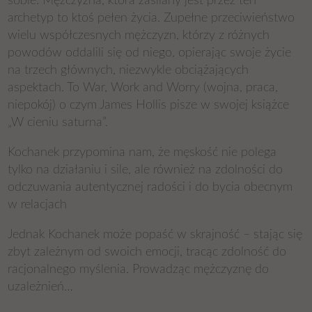
sobie. Mężczyzna, która zasilany jest przez ten
archetyp to ktoś pełen życia. Zupełne przeciwieństwo
wielu współczesnych mężczyzn, którzy z różnych
powodów oddalili się od niego, opierając swoje życie
na trzech głównych, niezwykle obciążających
aspektach. To War, Work and Worry (wojna, praca,
niepokój) o czym James Hollis pisze w swojej książce
„W cieniu saturna”.
Kochanek przypomina nam, że męskość nie polega
tylko na działaniu i sile, ale również na zdolności do
odczuwania autentycznej radości i do bycia obecnym
w relacjach
Jednak Kochanek może popaść w skrajność – stając się
zbyt zależnym od swoich emocji, tracąc zdolność do
racjonalnego myślenia. Prowadząc mężczyznę do
uzależnień…