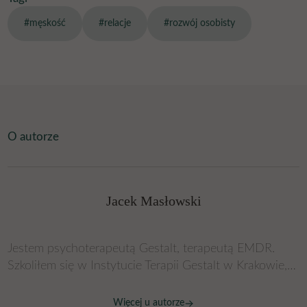
#męskość
#relacje
#rozwój osobisty
O autorze
Jacek Masłowski
Jestem psychoterapeutą Gestalt, terapeutą EMDR.
Szkoliłem się w Instytucie Terapii Gestalt w Krakowie,
której program spełnia kryteria MZiOZ kształcenia
psychoterapeutów. Studiowałem psychologię na
Więcej u autorze