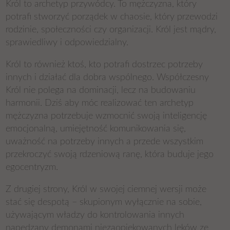
Król to archetyp przywódcy. To mężczyzna, który
potrafi stworzyć porządek w chaosie, który przewodzi
rodzinie, społeczności czy organizacji. Król jest mądry,
sprawiedliwy i odpowiedzialny.
Król to również ktoś, kto potrafi dostrzec potrzeby
innych i działać dla dobra wspólnego. Współczesny
Król nie polega na dominacji, lecz na budowaniu
harmonii. Dziś aby móc realizować ten archetyp
mężczyzna potrzebuje wzmocnić swoją inteligencję
emocjonalną, umiejętność komunikowania się,
uważność na potrzeby innych a przede wszystkim
przekroczyć swoją rdzeniową ranę, która buduje jego
egocentryzm.
Z drugiej strony, Król w swojej ciemnej wersji może
stać się despotą – skupionym wyłącznie na sobie,
używającym władzy do kontrolowania innych
napędzany demonami niezaopiekowanych lęków ze