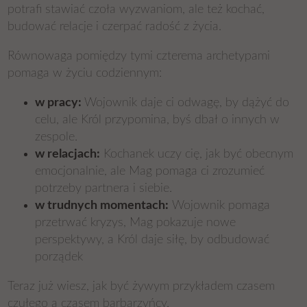
potrafi stawiać czoła wyzwaniom, ale też kochać,
budować relacje i czerpać radość z życia.
Równowaga pomiędzy tymi czterema archetypami
pomaga w życiu codziennym:
w pracy:
Wojownik daje ci odwagę, by dążyć do
celu, ale Król przypomina, byś dbał o innych w
zespole.
w relacjach:
Kochanek uczy cię, jak być obecnym
emocjonalnie, ale Mag pomaga ci zrozumieć
potrzeby partnera i siebie.
w trudnych momentach:
Wojownik pomaga
przetrwać kryzys, Mag pokazuje nowe
perspektywy, a Król daje siłę, by odbudować
porządek
Teraz już wiesz, jak być żywym przykładem czasem
czułego a czasem barbarzyńcy.