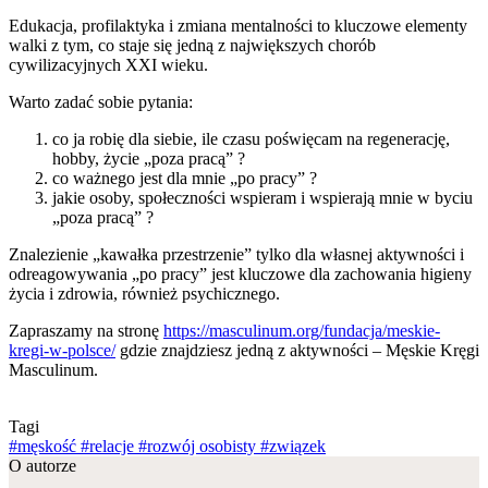
Edukacja, profilaktyka i zmiana mentalności to kluczowe elementy
walki z tym, co staje się jedną z największych chorób
cywilizacyjnych XXI wieku.
Warto zadać sobie pytania:
co ja robię dla siebie, ile czasu poświęcam na regenerację,
hobby, życie „poza pracą” ?
co ważnego jest dla mnie „po pracy” ?
jakie osoby, społeczności wspieram i wspierają mnie w byciu
„poza pracą” ?
Znalezienie „kawałka przestrzenie” tylko dla własnej aktywności i
odreagowywania „po pracy” jest kluczowe dla zachowania higieny
życia i zdrowia, również psychicznego.
Zapraszamy na stronę
https://masculinum.org/fundacja/meskie-
kregi-w-polsce/
gdzie znajdziesz jedną z aktywności – Męskie Kręgi
Masculinum.
Tagi
#męskość
#relacje
#rozwój osobisty
#związek
O autorze