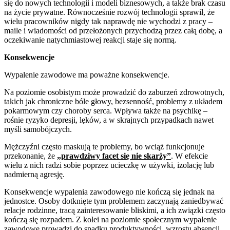
się do nowych technologii i modeli biznesowych, a także brak czasu
na życie prywatne. Równocześnie rozwój technologii sprawił, że
wielu pracowników nigdy tak naprawdę nie wychodzi z pracy –
maile i wiadomości od przełożonych przychodzą przez całą dobę, a
oczekiwanie natychmiastowej reakcji staje się normą.
Konsekwencje
Wypalenie zawodowe ma poważne konsekwencje.
Na poziomie osobistym może prowadzić do zaburzeń zdrowotnych,
takich jak chroniczne bóle głowy, bezsenność, problemy z układem
pokarmowym czy choroby serca. Wpływa także na psychikę –
rośnie ryzyko depresji, lęków, a w skrajnych przypadkach nawet
myśli samobójczych.
Mężczyźni często maskują te problemy, bo wciąż funkcjonuje
przekonanie, że
„prawdziwy facet się nie skarży”
. W efekcie
wielu z nich radzi sobie poprzez ucieczkę w używki, izolację lub
nadmierną agresję.
Konsekwencje wypalenia zawodowego nie kończą się jednak na
jednostce. Osoby dotknięte tym problemem zaczynają zaniedbywać
relacje rodzinne, tracą zainteresowanie bliskimi, a ich związki często
kończą się rozpadem. Z kolei na poziomie społecznym wypalenie
zawodowe prowadzi do spadku produktywności, wzrostu absencji