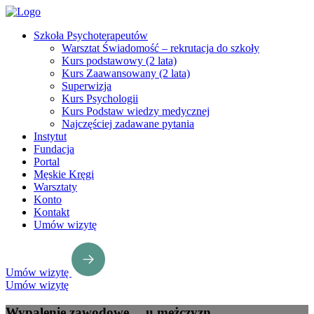
Szkoła Psychoterapeutów
Warsztat Świadomość – rekrutacja do szkoły
Kurs podstawowy (2 lata)
Kurs Zaawansowany (2 lata)
Superwizja
Kurs Psychologii
Kurs Podstaw wiedzy medycznej
Najczęściej zadawane pytania
Instytut
Fundacja
Portal
Męskie Kręgi
Warsztaty
Konto
Kontakt
Umów wizytę
Umów wizytę
Umów wizytę
Wypalenie zawodowe… u mężczyzn