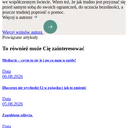
we współczesnym świecie. Wiem też, że jak trudno jest przyznać się
przed samym sobą do swoich ograniczeń, do uczucia bezsilności, a
jeszcze trudniej poprosić o pomoc.
Więcej u autorze
Więcej wpisów autora
Powiązane artykuły
To również może Cię zainteresować
Mediacje – czym to się je i po co nam w ogóle!
Data
06.08.2026
Dlaczego nie wychodzi Ci w związku i jak to zmienić
Data
05.08.2026
Zagubione zdjęcia.
Data