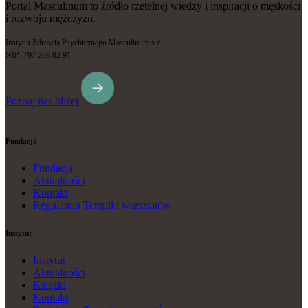
Portal Masculinum to źródło rzetelnej wiedzy i inspiracji o męskości
i rozwoju mężczyzn.
Instytut Zdrowia Psychicznego Masculinum s.c
NIP: 797 208 82 91
Poznaj nas bliżej
Fundacja
Fundacja
Aktualności
Kontakt
Regulamin Terapii i warsztatów
Instytut
Instytut
Aktualności
Książki
Kontakt