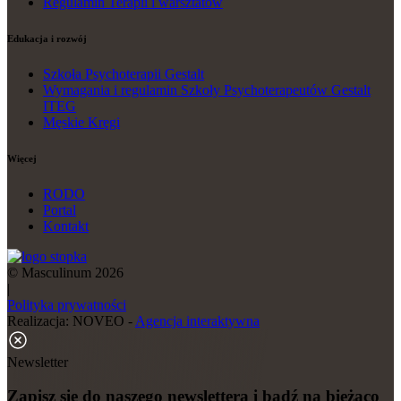
Regulamin Terapii i warsztatów
Edukacja i rozwój
Szkoła Psychoterapii Gestalt
Wymagania i regulamin Szkoły Psychoterapeutów Gestalt
ITEG
Męskie Kręgi
Więcej
RODO
Portal
Kontakt
© Masculinum 2026
|
Polityka prywatności
Realizacja: NOVEO -
Agencja interaktywna
Newsletter
Zapisz się do naszego newslettera i bądź na bieżąco