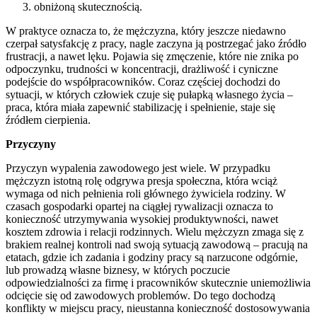
obniżoną skutecznością.
W praktyce oznacza to, że mężczyzna, który jeszcze niedawno
czerpał satysfakcję z pracy, nagle zaczyna ją postrzegać jako źródło
frustracji, a nawet lęku. Pojawia się zmęczenie, które nie znika po
odpoczynku, trudności w koncentracji, drażliwość i cyniczne
podejście do współpracowników. Coraz częściej dochodzi do
sytuacji, w których człowiek czuje się pułapką własnego życia –
praca, która miała zapewnić stabilizację i spełnienie, staje się
źródłem cierpienia.
Przyczyny
Przyczyn wypalenia zawodowego jest wiele. W przypadku
mężczyzn istotną rolę odgrywa presja społeczna, która wciąż
wymaga od nich pełnienia roli głównego żywiciela rodziny. W
czasach gospodarki opartej na ciągłej rywalizacji oznacza to
konieczność utrzymywania wysokiej produktywności, nawet
kosztem zdrowia i relacji rodzinnych. Wielu mężczyzn zmaga się z
brakiem realnej kontroli nad swoją sytuacją zawodową – pracują na
etatach, gdzie ich zadania i godziny pracy są narzucone odgórnie,
lub prowadzą własne biznesy, w których poczucie
odpowiedzialności za firmę i pracowników skutecznie uniemożliwia
odcięcie się od zawodowych problemów. Do tego dochodzą
konflikty w miejscu pracy, nieustanna konieczność dostosowywania