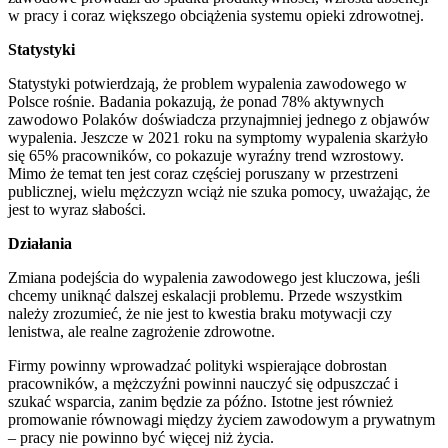
w pracy i coraz większego obciążenia systemu opieki zdrowotnej.
Statystyki
Statystyki potwierdzają, że problem wypalenia zawodowego w
Polsce rośnie. Badania pokazują, że ponad 78% aktywnych
zawodowo Polaków doświadcza przynajmniej jednego z objawów
wypalenia. Jeszcze w 2021 roku na symptomy wypalenia skarżyło
się 65% pracowników, co pokazuje wyraźny trend wzrostowy.
Mimo że temat ten jest coraz częściej poruszany w przestrzeni
publicznej, wielu mężczyzn wciąż nie szuka pomocy, uważając, że
jest to wyraz słabości.
Działania
Zmiana podejścia do wypalenia zawodowego jest kluczowa, jeśli
chcemy uniknąć dalszej eskalacji problemu. Przede wszystkim
należy zrozumieć, że nie jest to kwestia braku motywacji czy
lenistwa, ale realne zagrożenie zdrowotne.
Firmy powinny wprowadzać polityki wspierające dobrostan
pracowników, a mężczyźni powinni nauczyć się odpuszczać i
szukać wsparcia, zanim będzie za późno. Istotne jest również
promowanie równowagi między życiem zawodowym a prywatnym
– pracy nie powinno być więcej niż życia.