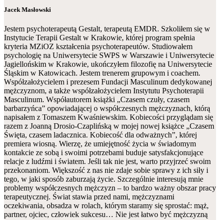
Jacek Masłowski
Jestem psychoterapeutą Gestalt, terapeutą EMDR. Szkoliłem się w
Instytucie Terapii Gestalt w Krakowie, której program spełnia
kryteria MZiOZ kształcenia psychoterapeutów. Studiowałem
psychologię na Uniwersytecie SWPS w Warszawie i Uniwersytecie
Jagiellońskim w Krakowie, ukończyłem filozofię na Uniwersytecie
Śląskim w Katowicach. Jestem trenerem grupowym i coachem.
Współzałożycielem i prezesem Fundacji Masculinum dedykowanej
mężczyznom, a także współzałożycielem Instytutu Psychoterapii
Masculinum. Współautorem książki „Czasem czuły, czasem
barbarzyńca” opowiadającej o współczesnych mężczyznach, którą
napisałem z Tomaszem Kwaśniewskim. Kobiecości przyglądam się
razem z Joanną Drosio-Czaplińską w mojej nowej książce „Czasem
Święta, czasem ladacznica. Kobiecość dla odważnych”, której
premiera wiosną. Wierzę, że umiejętność życia w świadomym
kontakcie ze sobą i swoimi potrzebami buduje satysfakcjonujące
relacje z ludźmi i światem. Jeśli tak nie jest, warto przyjrzeć swoim
przekonaniom. Większość z nas nie zdaje sobie sprawy z ich siły i
tego, w jaki sposób zaburzają życie. Szczególnie interesują mnie
problemy współczesnych mężczyzn – to bardzo ważny obszar pracy
terapeutycznej. Świat stawia przed nami, mężczyznami
oczekiwania, obsadza w rolach, którym staramy się sprostać: mąż,
partner, ojciec, człowiek sukcesu… Nie jest łatwo być mężczyzną